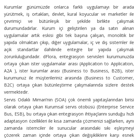
Kurumlar günümüzde onlarca farklı uygulamayı bir arada
yürütmek, iş ortakları, devlet, kural koyucular ve marketler ile
çevrimiçi ve bütünleşik bir şekilde birlikte çalışmak
durumundadırlar. Kurum içi geliştirilen ya da satın alınan
uygulamalar artık eskisi gibi tek başına çalışan, monolitik bir
yapıda olmaktan çıkıp, diğer uygulamalar, iç ve dış sistemler ile
açık standartlar dahilinde entegre bir yapıda çalışmak
zorunluluğundadır. dFlora, entegrasyon servisleri kurumunuzda
ortaya çıkan ister uygulamalar arası (Application to Application,
A2A ), ister kurumlar arası (Business to Business, B2B), ister
kurumunuz ile müşterileriniz arasında (Business to Customer,
B2C) ortaya çıkan bütünleştirme çalışmalarında sizlere destek
vermektedir.
Servis Odaklı Mimari’nin (SOA) çok önemli yapıtaşlarından birisi
olarak ortaya çıkan Kurumsal servis otobüsü (Enterprise Service
Bus, ESB), bu ortaya çıkan entegrasyon ihtiyaçlarını sunduğu hızlı
adaptasyon özellikleri ile kısa zamanda çözmenizi sağlarken, aynı
zamanda istemciler ile sunucular arasındaki sıkı eşleşmeyi
çözerek zaman içinde ortaya çıkan değişikliklere karşı esnek