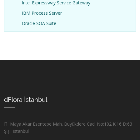
Intel Expressway Service Gateway
IBM Process Server
Oracle SOA Suite
dFlora İstanbul
Maya Akar Esentepe Mah. Büyükdere Cad. No:102 K:16 D:63
Şişli İstanbul