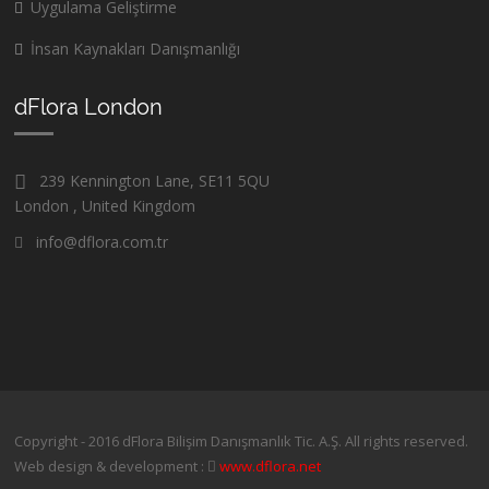
Uygulama Geliştirme
İnsan Kaynakları Danışmanlığı
dFlora London
239 Kennington Lane, SE11 5QU
London , United Kingdom
info@dflora.com.tr
Copyright - 2016 dFlora Bilişim Danışmanlık Tic. A.Ş. All rights reserved.
Web design & development :
www.dflora.net