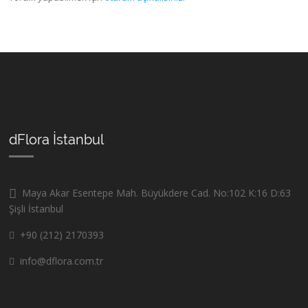
dFlora İstanbul
Maya Akar Esentepe Mah. Büyükdere Cad. No:102 K:16 D:63
Şişli İstanbul
+90 (212) 2170393
info@dflora.com.tr