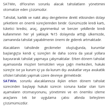
SATWin, dFlora’nın sorunlu alacak tahsilatların yönetimini
otomatize eden çözümüdür.
Tahsilat, karlılık ve nakit akışı dengelerine direkt etkisinden dolayı
şirketlerin en önemli süreçlerinden biridir. Günümüzde kredi kartı,
tüketici kredisi, araç, gayrimenkul ve benzer şekillerde kredi
kullanımının her yıl yaklaşık %15 dolayında arttığı ülkemizde,
zamanında tahsilat yapabilmenin önemi de giderek artmaktadır.
Alacakların tahsilinde gecikmeler oluştuğunda, kurumlar
başlangıçta kendi iç süreçleri ile daha sonra da yasal yollara
başvurarak tahsilat yapmaya çalışmaktalar. Erken dönem tahsilat
aşamasında müşteri temsilcileri veya çağrı merkezleri, hukuki
süreçte ise ya kurum içi ya da kurum dışı avukatlar veya avukatlık
ofisleri tahsilatı yapmak üzere devreye girmektedir
.
SATWin
,
sorunlu alacaklarınıza ilişkin erken dönem tahsilat
sürecinden başlayıp hukuki sürecin sonuna kadar olan tüm
aşamaların otomasyonunu, yönetimini ve en önemlisi izleme
araçlarını tek bir uygulama çatısı altında birleştiren
çözümümüzdür.