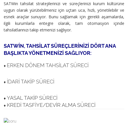
SATWin tahsilat stratejilerinizi ve süreçlerinizi kurum kültürüne
uygun olarak yürütebilmeniz için uçtan uca, hızlı, yönetilebilir ve
esnek araçlar sunuyor. Bunu sağlamak için gerekli aşamalarda,
ilgili kurumlarla entegre olarak, tam otomasyon içinde
tahsilatlarınızı takip etmenizi sağlıyor.
SATWIN, TAHSILAT SÜREÇLERINIZI DÖRT ANA
BAŞLIKTA YÖNETMENIZI SAĞLIYOR:
ERKEN DÖNEM TAHSILAT SÜRECI
♦
İDARI TAKIP SÜRECI
♦
YASAL TAKIP SÜRECI
♦
KREDI TASFIYE/DEVIR ALMA SÜRECI
♦