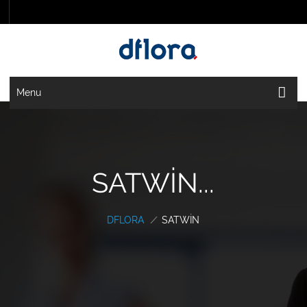
Menu
SATWIN...
DFLORA
/
SATWIN