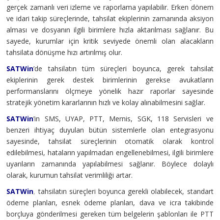
gerçek zamanlı veri izleme ve raporlama yapılabilir. Erken dönem
ve idari takip süreçlerinde, tahsilat ekiplerinin zamanında aksiyon
alması ve dosyanın ilgili birimlere hızla aktarılması sağlanır. Bu
sayede, kurumlar için kritik seviyede önemli olan alacakların
tahsilata dönüşme hızı artırılmış olur.
SATWin
’de tahsilatın tüm süreçleri boyunca, gerek tahsilat
ekiplerinin gerek destek birimlerinin gerekse avukatların
performanslarını ölçmeye yönelik hazır raporlar sayesinde
stratejik yönetim kararlarının hızlı ve kolay alınabilmesini sağlar.
SATWin
’in SMS, UYAP, PTT, Mernis, SGK, 118 Servisleri ve
benzeri ihtiyaç duyulan bütün sistemlerle olan entegrasyonu
sayesinde, tahsilat süreçlerinin otomatik olarak kontrol
edilebilmesi, hataların yapılmadan engellenebilmesi, ilgili birimlere
uyarıların zamanında yapılabilmesi sağlanır. Böylece dolaylı
olarak, kurumun tahsilat verimliliği artar.
SATWin
,
tahsilatın süreçleri boyunca gerekli olabilecek, standart
ödeme planları, esnek ödeme planları, dava ve icra takibinde
borçluya gönderilmesi gereken tüm belgelerin şablonları ile PTT